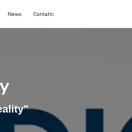
News
Contatti
ty
ality"