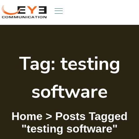
Skip
to
content
Tag:
testing
software
Home
>
Posts Tagged
"testing software"