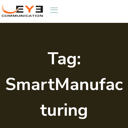
Skip
to
content
Tag:
SmartManufac
turing