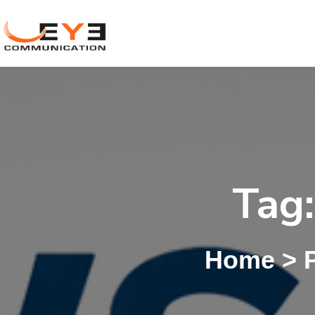
Skip
to
content
Tag
Home
>