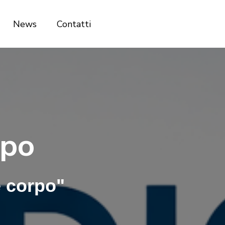
News
Contatti
rpo
 corpo"