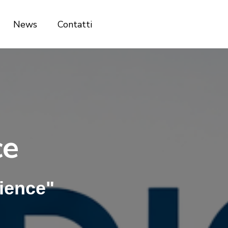
News
Contatti
ce
ience"