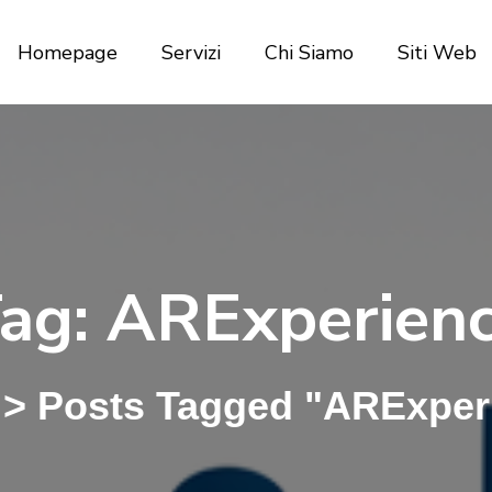
Homepage
Servizi
Chi Siamo
Siti Web
ag:
ARExperien
>
Posts Tagged "ARExper